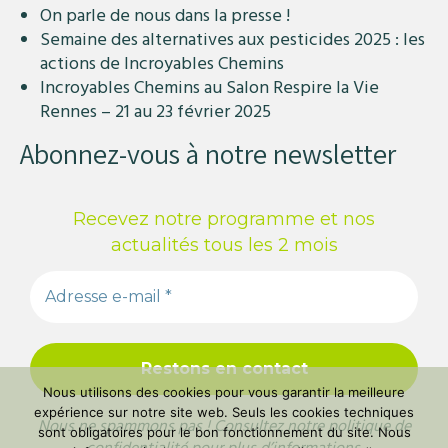
On parle de nous dans la presse !
Semaine des alternatives aux pesticides 2025 : les
actions de Incroyables Chemins
Incroyables Chemins au Salon Respire la Vie
Rennes – 21 au 23 février 2025
Abonnez-vous à notre newsletter
Recevez notre programme et nos
actualités tous les 2 mois
Nous utilisons des cookies pour vous garantir la meilleure
expérience sur notre site web. Seuls les cookies techniques
Nous ne spammons pas ! Consultez notre
politique de
sont obligatoires pour le bon fonctionnement du site. Nous