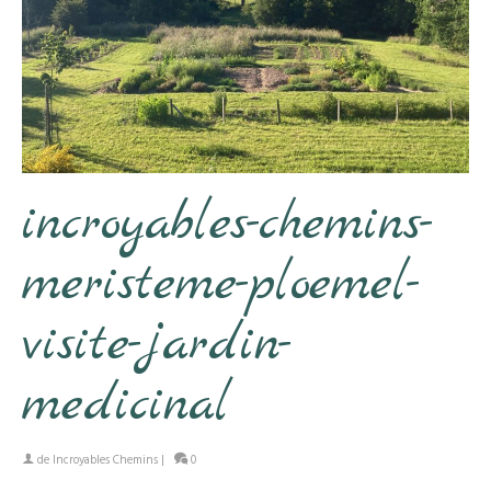
incroyables-chemins-
meristeme-ploemel-
visite-jardin-
medicinal
de
Incroyables Chemins
|
0