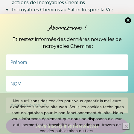
actions de Incroyables Chemins
Incroyables Chemins au Salon Respire la Vie
Rennes – 21 au 23 février 2025
Abonnez-vous à notre newsletter
Abonnez-vous !
Et restez informés des dernières nouvelles de
Incroyables Chemins :
Recevez notre programme et nos
actualités tous les 2 mois
Nous utilisons des cookies pour vous garantir la meilleure
expérience sur notre site web. Seuls les cookies techniques
Nous ne spammons pas ! Consultez notre
politique de
sont obligatoires pour le bon fonctionnement du site. Nous
confidentialité
pour plus d’informations.
vous informons également que nous ne disposons d'aucun
outil permettant la traçabilité d'informations au travers de
cookies publicitaires ou tiers.