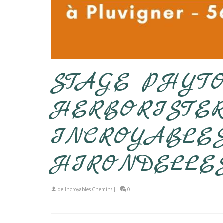
STAGE PHYT
HERBORISTER
INCROYABLE
HIRONDELLES 
de
Incroyables Chemins
|
0